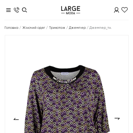
Головна
/
Жіночий одяг
/
Трикотаж
/
Джемпер
/
Джемпер_тн.
‹
›