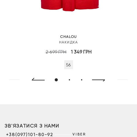
CHALOU
НАКИДКА
Оригінальна
Поточна
2 699
ГРН
1 349
ГРН
ціна:
ціна:
56
2
1
699 грн.
349 грн.
ЗВ'ЯЗАТИСЯ З НАМИ
+38(097)101-80-92
VIBER