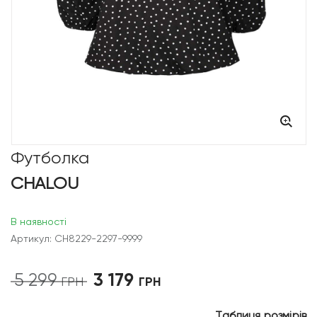
Футболка
CHALOU
В наявності
Артикул: CH8229-2297-9999
3 179
5 299
Оригінальна
Поточна
ГРН
ГРН
ціна:
ціна:
5
3
Таблиця розмірів