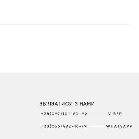
4
2
11
9
199 грн.
939 грн.
999 грн.
599 гр
ЗВ'ЯЗАТИСЯ З НАМИ
+38(097)101-80-92
VIBER
+38(066)492-16-79
WHATSAPP