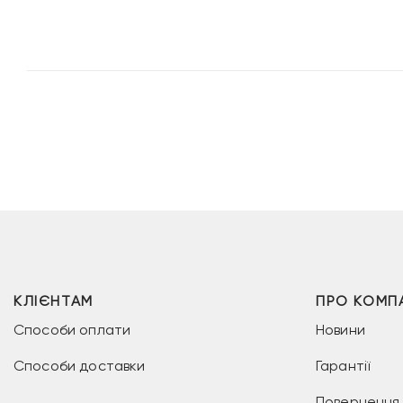
2
3
79 грн.
999 г
КЛІЄНТАМ
ПРО КОМП
Способи оплати
Новини
Способи доставки
Гарантії
Повернення 