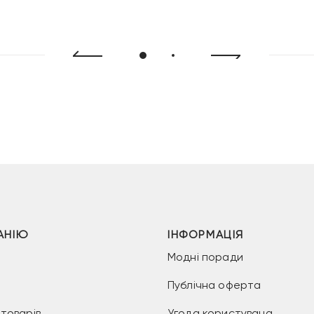
2
2
2
рн.
799 грн.
999 грн.
399 грн.
АНІЮ
ІНФОРМАЦІЯ
Модні поради
Публічна оферта
товарів
Угода користувача