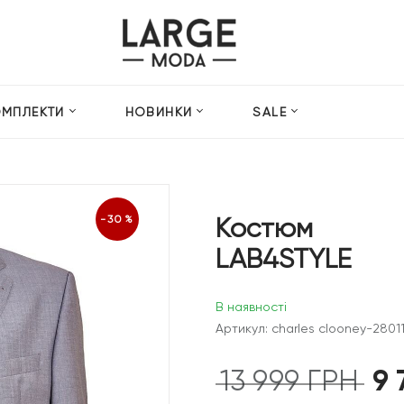
ОМПЛЕКТИ
НОВИНКИ
SALE
Костюм
-30%
LAB4STYLE
В наявності
Артикул: charles clooney-2801
9 
13 999
ГРН
Ориг
ціна: