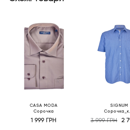
CASA MODA
SIGNUM
Сорочка
Сорочка_к
1 999
ГРН
3 999
ГРН
2 
Поточна
Ориг
іна:
ціна: