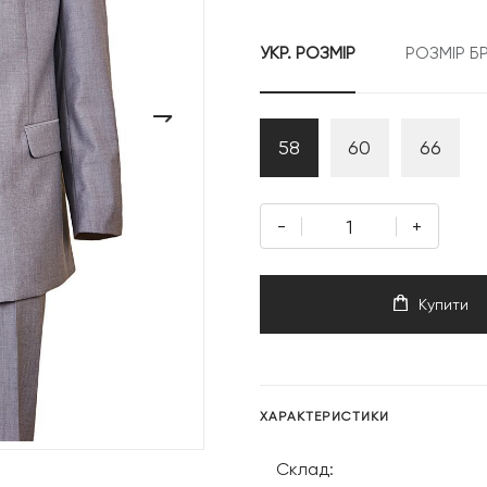
13
УКР. РОЗМІР
РОЗМІР Б
999 г
›
58
60
66
-
+
Купити
ХАРАКТЕРИСТИКИ
Склад: