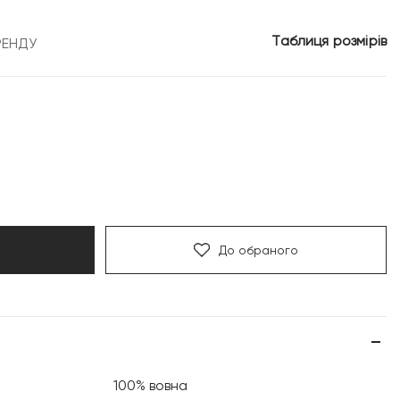
9
Таблиця розмірів
РЕНДУ
рн.
799 грн.
До обраного
100% вовна