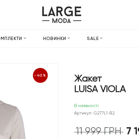
ОМПЛЕКТИ
НОВИНКИ
SALE
Жакет
-40%
LUISA VIOLA
В наявності
Артикул: G277L1-B2
7 
11 999
ГРН
Оригі
ціна: