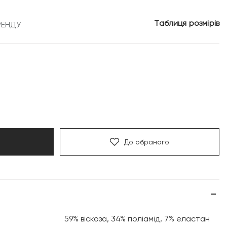
7
Таблиця розмірів
РЕНДУ
н.
199 грн.
До обраного
59% віскоза, 34% поліамід, 7% еластан