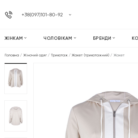
+38(097)101-80-92
ЖІНКАМ
ЧОЛОВІКАМ
БРЕНДИ
К
Головна
/
Жіночий одяг
/
Трикотаж
/
Жакет (трикотажний)
/
Жакет