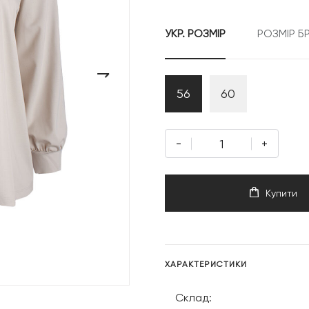
11
УКР. РОЗМІР
РОЗМІР Б
999 гр
›
56
60
-
+
Купити
ХАРАКТЕРИСТИКИ
Склад: