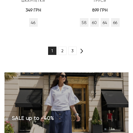
ШКАРПЕТКИ
ТРУСИ
349
ГРН
899
ГРН
46
58
60
64
66
1
2
3
SALE up to -40%