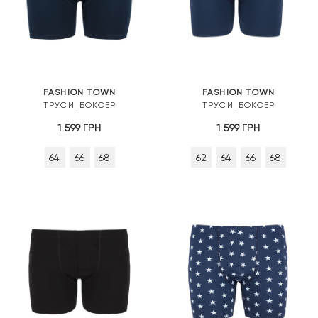
FASHION TOWN
FASHION TOWN
ТРУСИ_БОКСЕР
ТРУСИ_БОКСЕР
1 599
ГРН
1 599
ГРН
64
66
68
62
64
66
68