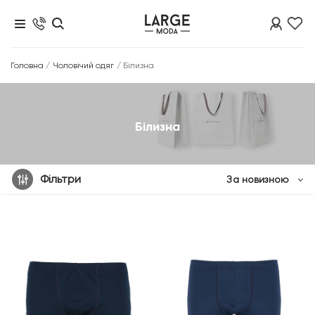
Головна
/
Чоловічий одяг
/
Білизна
Білизна
Фільтри
За новизною