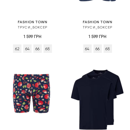
FASHION TOWN
FASHION TOWN
ТРУСИ_БОКСЕР
ТРУСИ_БОКСЕР
1 599
ГРН
1 599
ГРН
62
64
66
68
64
66
68