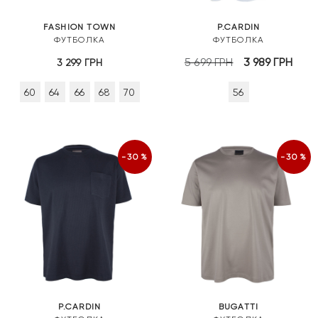
FASHION TOWN
P.CARDIN
ФУТБОЛКА
ФУТБОЛКА
Оригінальна
Пот
5 699
ГРН
3 989
ГРН
3 299
ГРН
ціна:
ціна
60
64
66
68
70
56
5
3
699 грн.
989 
-30%
-30%
P.CARDIN
BUGATTI