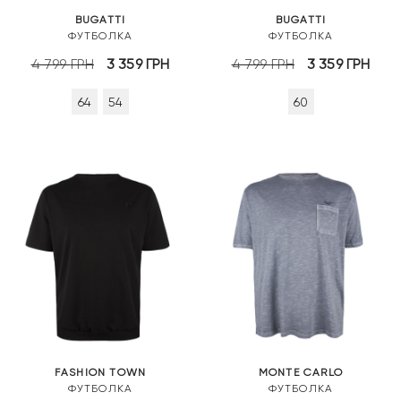
BUGATTI
BUGATTI
ФУТБОЛКА
ФУТБОЛКА
Оригінальна
Поточна
Оригінальна
Пот
4 799
ГРН
3 359
ГРН
4 799
ГРН
3 359
ГРН
ціна:
ціна:
ціна:
ціна
64
54
60
4
3
4
3
799 грн.
359 грн.
799 грн.
359 
FASHION TOWN
MONTE CARLO
ФУТБОЛКА
ФУТБОЛКА