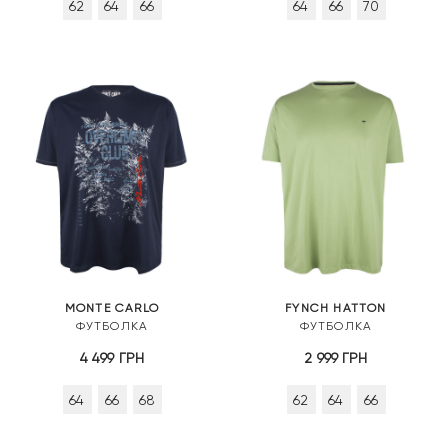
62
64
66
64
66
70
MONTE CARLO
FYNCH HATTON
ФУТБОЛКА
ФУТБОЛКА
4 499
ГРН
2 999
ГРН
64
66
68
62
64
66