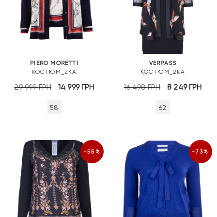
PIERO MORETTI
VERPASS
КОСТЮМ_2КА
КОСТЮМ_2КА
Оригінальна
Поточна
Оригінальна
По
29 999
ГРН
14 999
ГРН
16 498
ГРН
8 249
ГРН
ціна:
ціна:
ціна:
цін
58
62
29
14
16
8
999 грн.
999 грн.
498 грн.
249
-55%
-73%