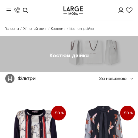
Головна
/
Жіночий одяг
/
Костюми
/
Костюм двійка
Костюм двійка
Фільтри
За новизною
-50%
-50%