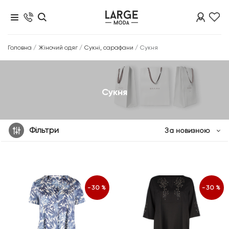
Головна
/
Жіночий одяг
/
Сукні, сарафани
/
Сукня
Сукня
Фільтри
За новизною
-30%
-30%