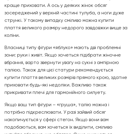
краще приховати. А ось у деяких жінок обсяг
зосереджений у верхній частині тулуба, а ноги дуже
стрункі. У такому випадку сміливо можна купити
плаття великого розміру недорого завдовжки вище за
коліни.
Власниці типу фігури «яблуко» мають дві проблемні
зони: руки і живіт. Якщо хочеться підібрати жіночне
вбрання, варто звернути увагу на сукні з ампірною
талією. Також для цієї статури рекомендується
купити плаття великих розмірів прямого крою, здатне
приховати будь-які недоліки. Важливо також
прикривати плечі для гармонійного силуету.
Якщо ваш тип фігури – «груша», талію можна і
потрібно підкреслювати. У разі зайвий обсяг
накопичується у сфері стегон. Якщо вони вам
подобаються, вам хочеться їх виділити, сміливо