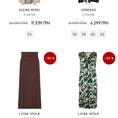
ELENA MIRO
VERPASS
СУКНЯ
СУКНЯ
Оригінальна
Поточна
Оригінальна
Пот
16 199
ГРН
11 339
ГРН
8 999
ГРН
6 299
ГРН
ціна:
ціна:
ціна:
ціна
50
56
58
60
62
16
11
8
6
199 грн.
339 грн.
999 грн.
299 
-30%
-30%
LUISA VIOLA
LUISA VIOLA