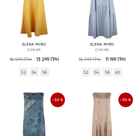
ELENA MIRO
ELENA MIRO
СУКНЯ
СУКНЯ
Оригінальна
Поточна
Оригінальна
Пот
18 999
ГРН
13 299
ГРН
15 999
ГРН
11 199
ГРН
ціна:
ціна:
ціна:
ціна
52
54
56
52
54
56
60
18
13
15
11
999 грн.
299 грн.
999 грн.
199 
-30%
-30%