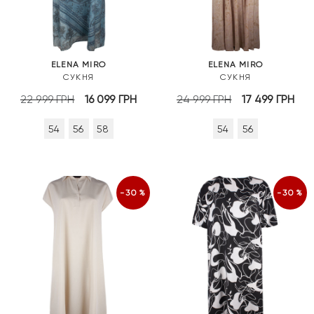
ELENA MIRO
ELENA MIRO
СУКНЯ
СУКНЯ
Оригінальна
Поточна
Оригінальна
По
22 999
ГРН
16 099
ГРН
24 999
ГРН
17 499
ГРН
ціна:
ціна:
ціна:
цін
54
56
58
54
56
22
16
24
17
999 грн.
099 грн.
999 грн.
499
-30%
-30%