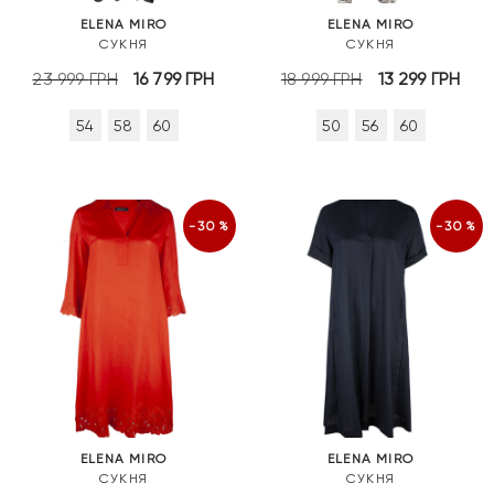
ELENA MIRO
ELENA MIRO
СУКНЯ
СУКНЯ
Оригінальна
Поточна
Оригінальна
По
23 999
ГРН
16 799
ГРН
18 999
ГРН
13 299
ГРН
ціна:
ціна:
ціна:
цін
54
58
60
50
56
60
23
16
18
13
999 грн.
799 грн.
999 грн.
299
-30%
-30%
ELENA MIRO
ELENA MIRO
СУКНЯ
СУКНЯ