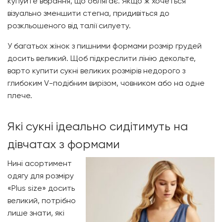
купуйте вбрання, що облягає. Якщо ж хочеться
візуально зменшити стегна, придивіться до
розкльошеного від талії силуету.
У багатьох жінок з пишними формами розмір грудей
досить великий. Щоб підкреслити лінію декольте,
варто купити сукні великих розмірів недорого з
глибоким V-подібним вирізом, човником або на одне
плече.
Які сукні ідеально сидітимуть на
дівчатах з формами
Нині асортимент
одягу для розміру
«Plus size» досить
великий, потрібно
лише знати, які