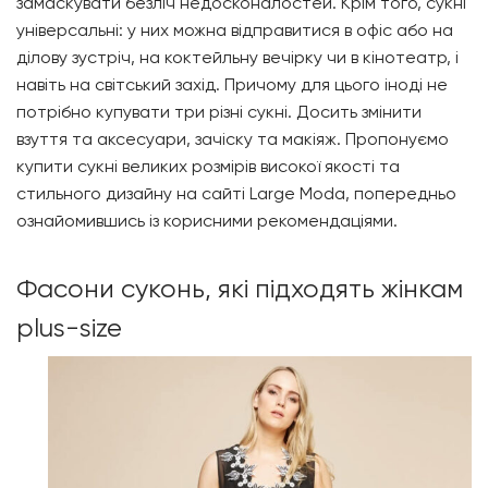
замаскувати безліч недосконалостей. Крім того, сукні
універсальні: у них можна відправитися в офіс або на
ділову зустріч, на коктейльну вечірку чи в кінотеатр, і
навіть на світський захід. Причому для цього іноді не
потрібно купувати три різні сукні. Досить змінити
взуття та аксесуари, зачіску та макіяж. Пропонуємо
купити сукні великих розмірів високої якості та
стильного дизайну на сайті Large Moda, попередньо
ознайомившись із корисними рекомендаціями.
Фасони суконь, які підходять жінкам
plus-size