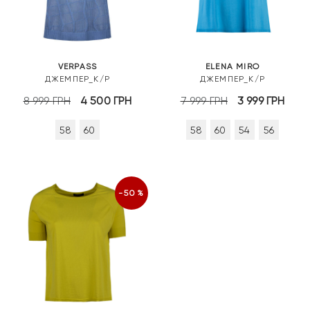
VERPASS
ELENA MIRO
ДЖЕМПЕР_К/Р
ДЖЕМПЕР_К/Р
Оригінальна
Поточна
Оригінальна
Пот
8 999
ГРН
4 500
ГРН
7 999
ГРН
3 999
ГРН
ціна:
ціна:
ціна:
ціна
58
60
58
60
54
56
8
4
7
3
999 грн.
500 грн.
999 грн.
999 
-50%