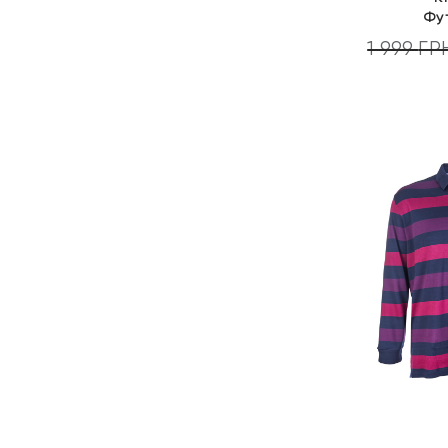
Фу
1 999
ГР