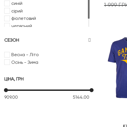
синій
1 999
ГР
сірий
фіолетовий
червоний
чорний
СЕЗОН
Весна - Літо
Осінь - Зима
ЦІНА, ГРН
909.00
5144.00
K