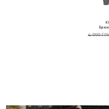
K
Брюк
4 999
ГР