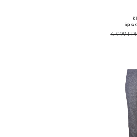
K
Брюк
4 999
ГР