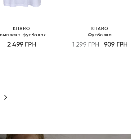
KITARO
KITARO
Комплект футболок
Футболка
2 499
ГРН
1 299
ГРН
909
ГРН
Оригінальна
Пот
ціна:
ціна
1
909 
299 грн.