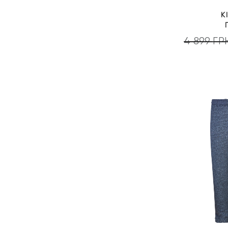
K
4 899
ГР