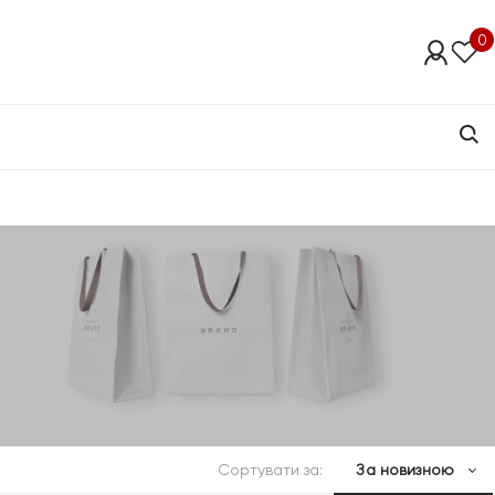
0
Сортувати за:
За новизною