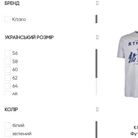
БРЕНД
Трикотаж короткий рукав
Поло короткий рукав
Kitaro
Футболка
УКРАЇНСЬКИЙ РОЗМІР
56
58
60
62
64
68
72
КОЛІР
74
76
білий
K
зелений
Фу