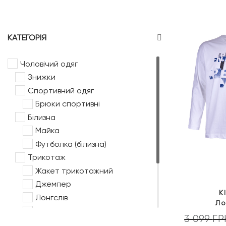
КАТЕГОРІЯ
Чоловічий одяг
Знижки
Спортивний одяг
Брюки спортивні
Білизна
Майка
Футболка (білизна)
Трикотаж
Жакет трикотажний
Джемпер
K
Лонгслів
Ло
Поло довгий рукав
3 099
ГР
Пуловер