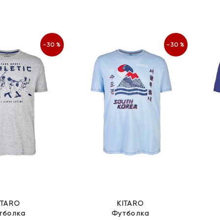
ціна:
ціна:
ціна:
ціна:
3
2
3
2
099 грн.
169 грн.
899 грн.
729 грн.
-30%
-30%
ITARO
KITARO
тболка
Футболка