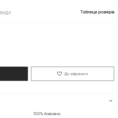
1
Таблиця розмірів
РЕНДУ
399 грн.
До обраного
100% бавовна