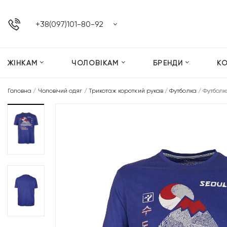
+38(097)101-80-92
ЖІНКАМ
ЧОЛОВІКАМ
БРЕНДИ
К
Головна
/
Чоловічий одяг
/
Трикотаж короткий рукав
/
Футболка
/
Футболк