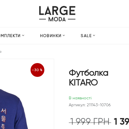
ОМПЛЕКТИ
НОВИНКИ
SALE
а
Футболка
-30%
KITARO
В наявності
Артикул: 211143-10706
1 3
1 999
ГРН
Оригін
ціна: