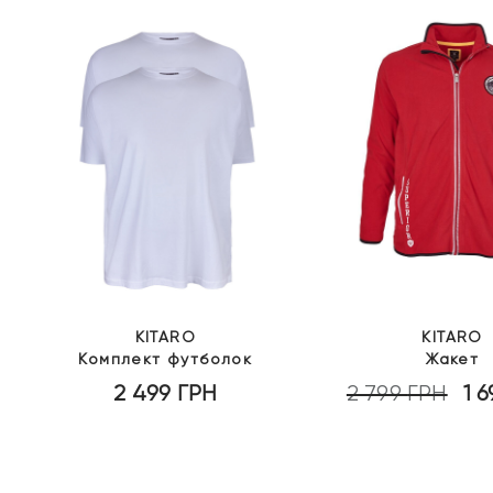
KITARO
KITARO
Комплект футболок
Жакет
2 499
ГРН
2 799
ГРН
1 
оточна
Ори
іна:
ціна
2
99 грн.
799 