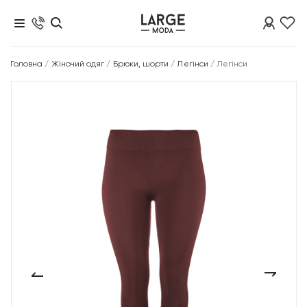
Головна
/
Жіночий одяг
/
Брюки, шорти
/
Легінси
/
Легінси
‹
›