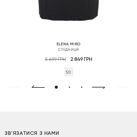
ELENA MIRO
СПІДНИЦЯ
Оригінальна
Поточна
5 699
ГРН
2 849
ГРН
ціна:
ціна:
50
5
2
699 грн.
849 грн.
ЗВ'ЯЗАТИСЯ З НАМИ