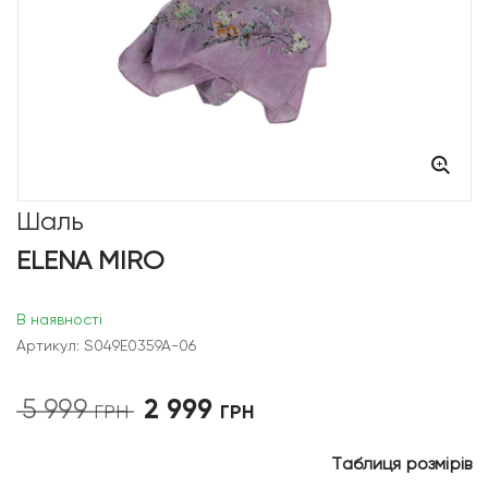
Шаль
ELENA MIRO
В наявності
Артикул: S049E0359A-06
2 999
5 999
Оригінальна
Поточна
ГРН
ГРН
ціна:
ціна:
5
2
Таблиця розмірів