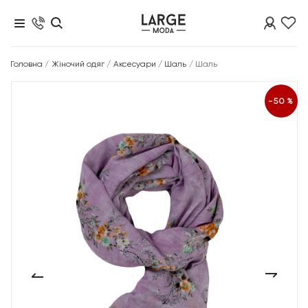
Головна
/
Жіночий одяг
/
Аксесуари
/
Шаль
/
Шаль
-50%
‹
›