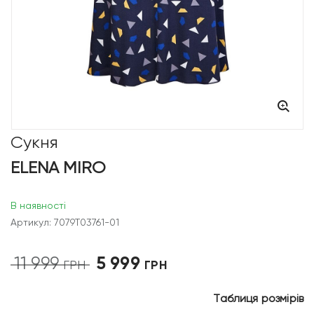
Сукня
ELENA MIRO
В наявності
Артикул: 7079T03761-01
5 999
11 999
Оригінальна
Поточна
ГРН
ГРН
ціна:
ціна:
11
5
Таблиця розмірів