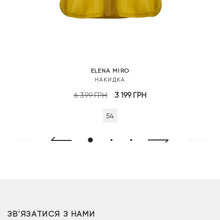
ELENA MIRO
НАКИДКА
Оригінальна
Поточна
6 399
ГРН
3 199
ГРН
ціна:
ціна:
54
6
3
399 грн.
199 грн.
ЗВ'ЯЗАТИСЯ З НАМИ