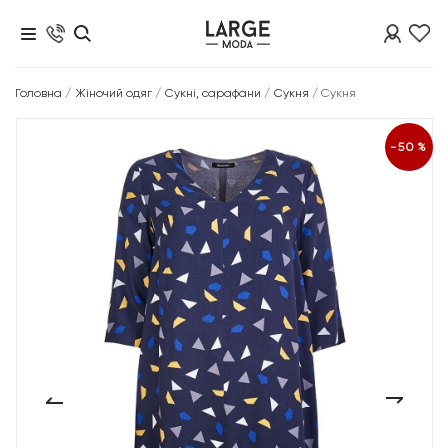
Головна
/
Жіночий одяг
/
Сукні, сарафани
/
Сукня
/
Сукня
-50%
‹
›