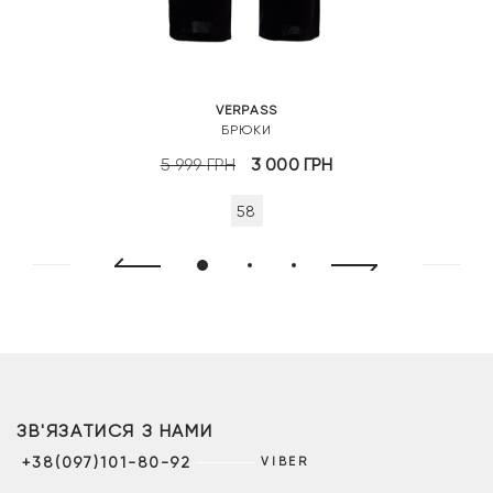
VERPASS
БРЮКИ
Оригінальна
Поточна
5 999
ГРН
3 000
ГРН
ціна:
ціна:
58
5
3
999 грн.
000 грн.
ЗВ'ЯЗАТИСЯ З НАМИ
+38(097)101-80-92
VIBER