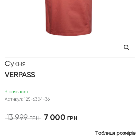
Сукня
VERPASS
В наявності
Артикул: 125-6304-36
7 000
13 999
Оригінальна
Поточна
ГРН
ГРН
ціна:
ціна:
13
7
Таблиця розмірів