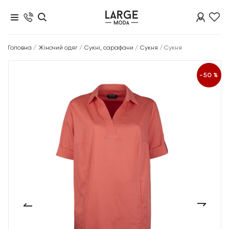
Головна
/
Жіночий одяг
/
Сукні, сарафани
/
Сукня
/
Сукня
-50%
‹
›