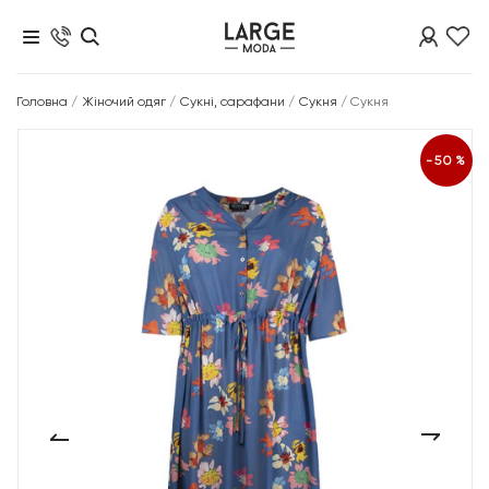
Головна
/
Жіночий одяг
/
Сукні, сарафани
/
Сукня
/
Сукня
-50%
‹
›