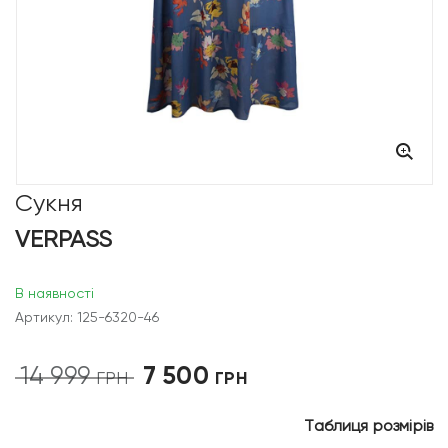
Сукня
VERPASS
В наявності
Артикул: 125-6320-46
7 500
14 999
Оригінальна
Поточна
ГРН
ГРН
ціна:
ціна:
14
7
Таблиця розмірів