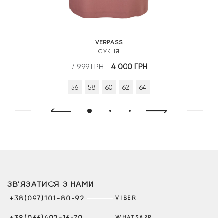
VERPASS
СУКНЯ
Оригінальна
Поточна
7 999
ГРН
4 000
ГРН
ціна:
ціна:
56
58
60
62
64
7
4
999 грн.
000 грн.
ЗВ'ЯЗАТИСЯ З НАМИ
+38(097)101-80-92
VIBER
+38(066)492-16-79
WHATSAPP