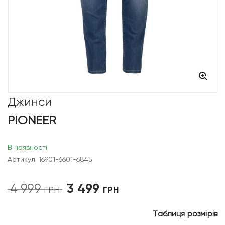
Джинси
PIONEER
В наявності
Артикул: 16901-6601-6845
3 499
4 999
Оригінальна
Поточна
ГРН
ГРН
ціна:
ціна:
4
3
Таблиця розмірів