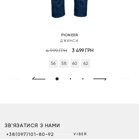
PIONEER
ДЖИНСИ
Оригінальна
Поточна
4 999
ГРН
3 499
ГРН
ціна:
ціна:
56
58
60
62
4
3
999 грн.
499 грн.
ЗВ'ЯЗАТИСЯ З НАМИ
+38(097)101-80-92
VIBER