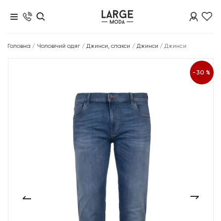
Головна
/
Чоловічий одяг
/
Джинси, слакси
/
Джинси
/
Джинси
-30%
‹
›