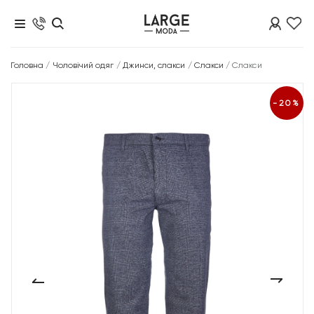
Головна
/
Чоловічий одяг
/
Джинси, слакси
/
Слакси
/
Слакси
-20%
‹
›