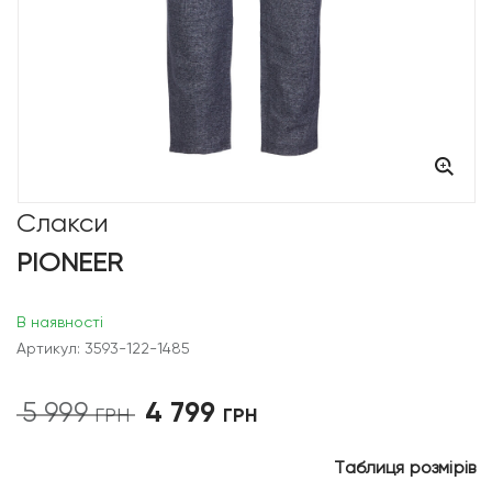
Слакси
PIONEER
В наявності
Артикул: 3593-122-1485
4 799
5 999
Оригінальна
Поточна
ГРН
ГРН
ціна:
ціна:
5
4
Таблиця розмірів