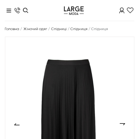
Головна
/
Жіночий одяг
/
Спідниці
/
Спідниця
/
Спідниця
‹
›