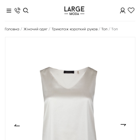
Головна
/
Жіночий одяг
/
Трикотаж короткий рукав
/
Топ
/
Топ
‹
›