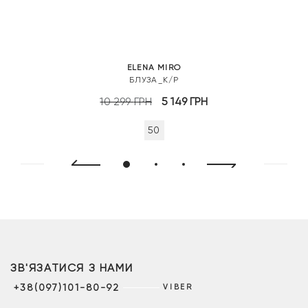
ELENA MIRO
БЛУЗА_К/Р
Оригінальна
Поточна
10 299
ГРН
5 149
ГРН
ціна:
ціна:
50
10
5
299 грн.
149 грн.
ЗВ'ЯЗАТИСЯ З НАМИ
+38(097)101-80-92
VIBER