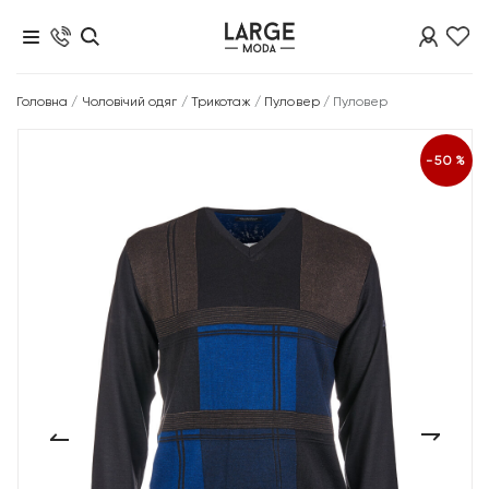
Головна
/
Чоловічий одяг
/
Трикотаж
/
Пуловер
/
Пуловер
-50%
‹
›