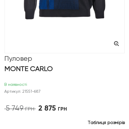
Пуловер
MONTE CARLO
В наявності
Артикул: 21551-687
2 875
5 749
Оригінальна
Поточна
ГРН
ГРН
ціна:
ціна:
5
2
Таблиця розмірів