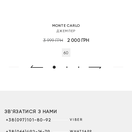
MONTE CARLO
ДЖЕМПЕР
Оригінальна
Поточна
3 999
ГРН
2 000
ГРН
ціна:
ціна:
60
3
2
999 грн.
000 грн.
ЗВ'ЯЗАТИСЯ З НАМИ
+38(097)101-80-92
VIBER
+38(066)492-16-79
WHATSAPP