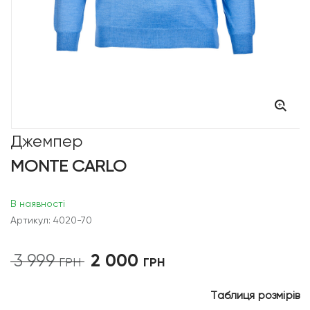
Джемпер
MONTE CARLO
В наявності
Артикул: 4020-70
2 000
3 999
Оригінальна
Поточна
ГРН
ГРН
ціна:
ціна:
3
2
Таблиця розмірів