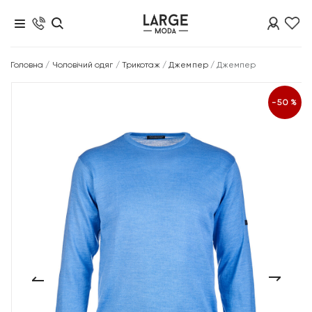
Головна
/
Чоловічий одяг
/
Трикотаж
/
Джемпер
/
Джемпер
-50%
‹
›