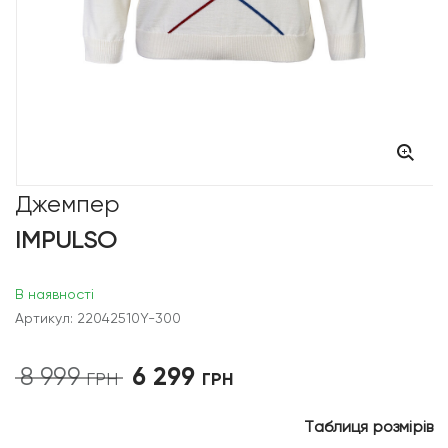
Джемпер
IMPULSO
В наявності
Артикул: 22042510Y-300
6 299
8 999
Оригінальна
Поточна
ГРН
ГРН
ціна:
ціна:
8
6
Таблиця розмірів