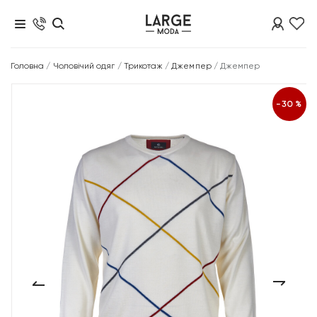
Головна
/
Чоловічий одяг
/
Трикотаж
/
Джемпер
/
Джемпер
-30%
‹
›