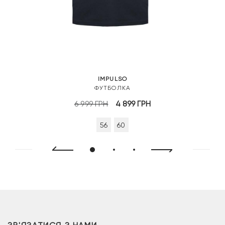
IMPULSO
ФУТБОЛКА
Оригінальна
Поточна
6 999
ГРН
4 899
ГРН
ціна:
ціна:
56
60
6
4
999 грн.
899 грн.