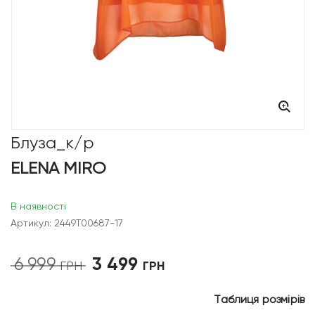
Блуза_к/р
ELENA MIRO
В наявності
Артикул: 2449T00687-17
3 499
6 999
Оригінальна
Поточна
ГРН
ГРН
ціна:
ціна:
6
3
Таблиця розмірів