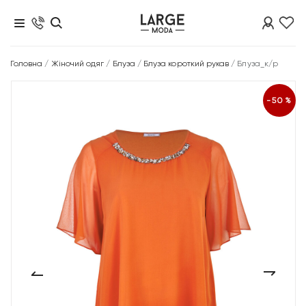
Головна
/
Жіночий одяг
/
Блуза
/
Блуза короткий рукав
/
Блуза_к/р
-50%
‹
›