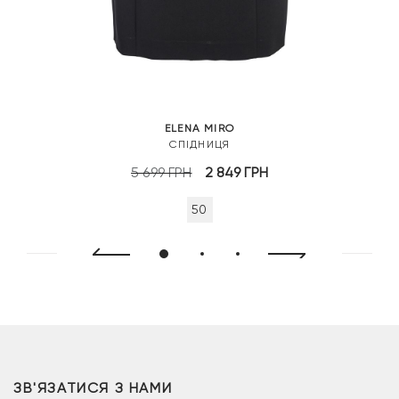
ELENA MIRO
СПІДНИЦЯ
Оригінальна
Поточна
5 699
ГРН
2 849
ГРН
ціна:
ціна:
50
5
2
699 грн.
849 грн.
ЗВ'ЯЗАТИСЯ З НАМИ