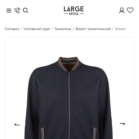
Головна
/
Чоловічий одяг
/
Трикотаж
/
Жакет трикотажний
/
Жакет
‹
›