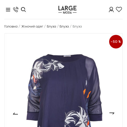
Головна
/
Жіночий одяг
/
Блуза
/
Блуза
/
Блуза
-50%
‹
›