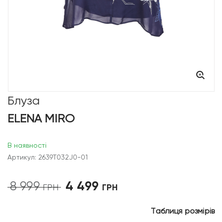
Блуза
ELENA MIRO
В наявності
Артикул: 2639T032J0-01
4 499
8 999
Оригінальна
Поточна
ГРН
ГРН
ціна:
ціна:
8
4
Таблиця розмірів