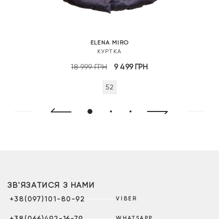
ELENA MIRO
КУРТКА
Оригінальна
Поточна
18 999
ГРН
9 499
ГРН
ціна:
ціна:
52
18
9
999 грн.
499 грн.
ЗВ'ЯЗАТИСЯ З НАМИ
+38(097)101-80-92
VIBER
+38(066)492-16-79
WHATSAPP