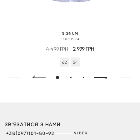
SIGNUM
СОРОЧКА
Оригінальна
Поточна
4 499
ГРН
2 999
ГРН
ціна:
ціна:
62
54
4
2
499 грн.
999 грн.
ЗВ'ЯЗАТИСЯ З НАМИ
+38(097)101-80-92
VIBER