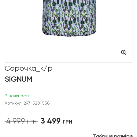
Сорочка_к/р
SIGNUM
В наявності
Артикул: 297-520-558
3 499
4 999
Оригінальна
Поточна
ГРН
ГРН
ціна:
ціна:
4
3
Таблиця розмірів