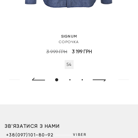
SIGNUM
СОРОЧКА
Оригінальна
Поточна
3 999
ГРН
3 199
ГРН
ціна:
ціна:
54
3
3
999 грн.
199 грн.
ЗВ'ЯЗАТИСЯ З НАМИ
+38(097)101-80-92
VIBER