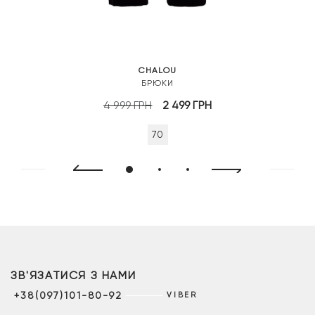
CHALOU
БРЮКИ
Оригінальна
Поточна
4 999
ГРН
2 499
ГРН
ціна:
ціна:
70
4
2
999 грн.
499 грн.
ЗВ'ЯЗАТИСЯ З НАМИ
+38(097)101-80-92
VIBER