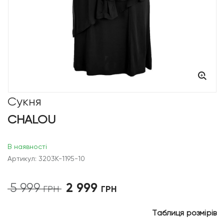
Сукня
CHALOU
В наявності
Артикул: 3203K-1195-10
2 999
5 999
Оригінальна
Поточна
ГРН
ГРН
ціна:
ціна:
5
2
Таблиця розмірів