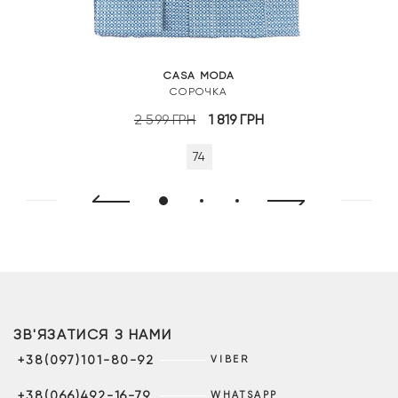
CASA MODA
СОРОЧКА
Оригінальна
Поточна
2 599
ГРН
1 819
ГРН
ціна:
ціна:
74
2
1
599 грн.
819 грн.
ЗВ'ЯЗАТИСЯ З НАМИ
+38(097)101-80-92
VIBER
+38(066)492-16-79
WHATSAPP