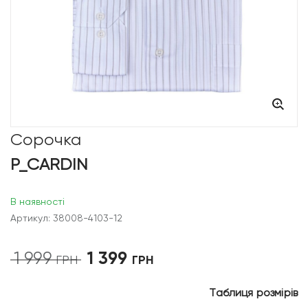
Сорочка
P_CARDIN
В наявності
Артикул: 38008-4103-12
1 399
1 999
Оригінальна
Поточна
ГРН
ГРН
ціна:
ціна:
1
1
Таблиця розмірів