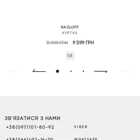
RADLOFF
КУРТКА
Оригінальна
Поточна
11 999
ГРН
9 599
ГРН
ціна:
ціна:
58
11
9
999 грн.
599 грн.
ЗВ'ЯЗАТИСЯ З НАМИ
+38(097)101-80-92
VIBER
+38(066)492-16-79
WHATSAPP