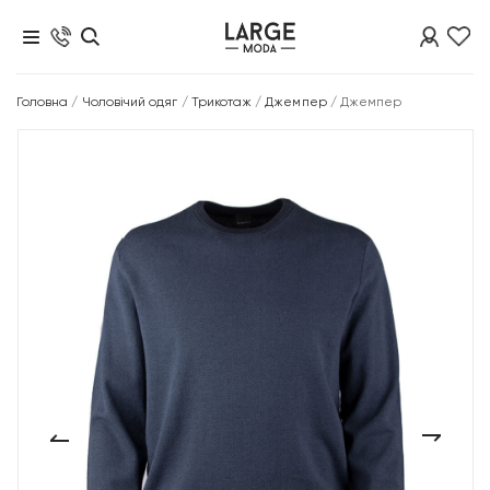
Головна
/
Чоловічий одяг
/
Трикотаж
/
Джемпер
/
Джемпер
‹
›