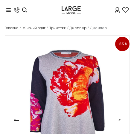
Головна
/
Жіночий одяг
/
Трикотаж
/
Джемпер
/
Джемпер
-55%
‹
›