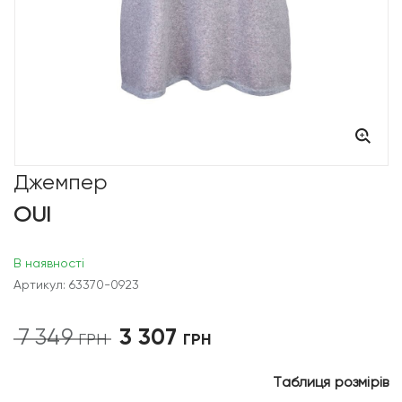
Джемпер
OUI
В наявності
Артикул: 63370-0923
3 307
7 349
Оригінальна
Поточна
ГРН
ГРН
ціна:
ціна:
7
3
Таблиця розмірів