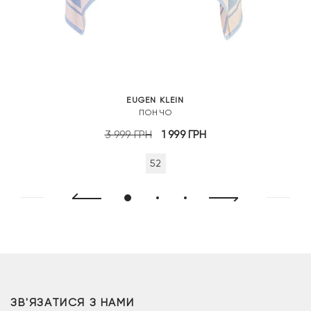
EUGEN KLEIN
ПОНЧО
Оригінальна
Поточна
3 999
ГРН
1 999
ГРН
ціна:
ціна:
52
3
1
999 грн.
999 грн.
ЗВ'ЯЗАТИСЯ З НАМИ