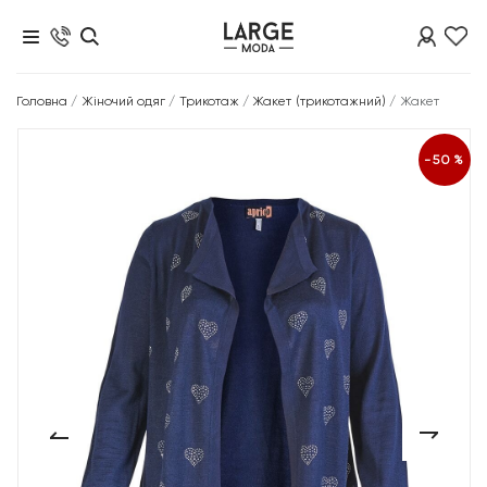
Головна
/
Жіночий одяг
/
Трикотаж
/
Жакет (трикотажний)
/
Жакет
-50%
‹
›