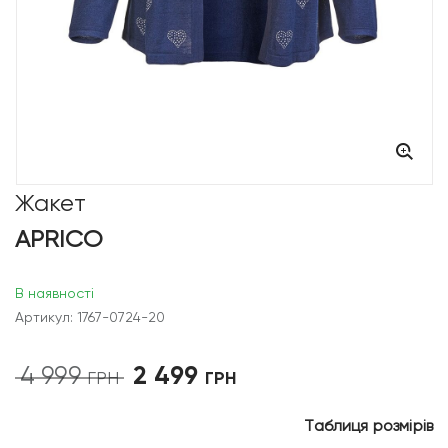
Жакет
APRICO
В наявності
Артикул: 1767-0724-20
2 499
4 999
Оригінальна
Поточна
ГРН
ГРН
ціна:
ціна:
4
2
Таблиця розмірів