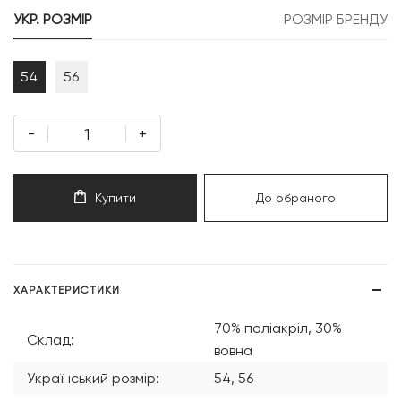
999 грн.
499 грн.
УКР. РОЗМІР
РОЗМІР БРЕНДУ
54
56
-
+
Купити
До обраного
ХАРАКТЕРИСТИКИ
70% поліакріл, 30%
Склад:
вовна
Український розмір:
54, 56