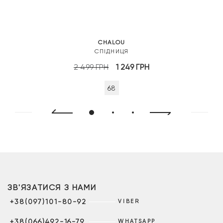
CHALOU
СПІДНИЦЯ
Оригінальна
Поточна
2 499
ГРН
1 249
ГРН
ціна:
ціна:
68
2
1
499 грн.
249 грн.
ЗВ'ЯЗАТИСЯ З НАМИ
+38(097)101-80-92
VIBER
+38(066)492-16-79
WHATSAPP