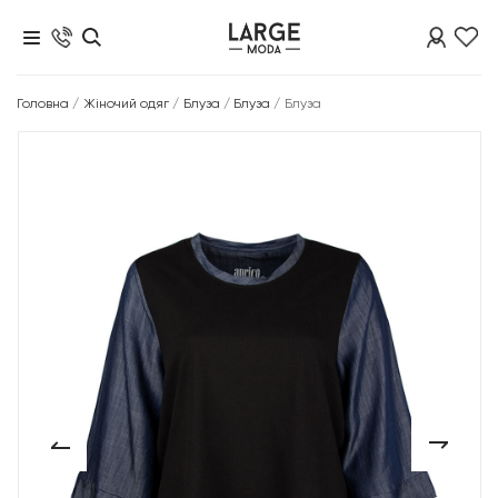
Головна
/
Жіночий одяг
/
Блуза
/
Блуза
/
Блуза
‹
›