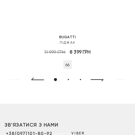
BUGATTI
ПІДЖАК
Оригінальна
Поточна
11 999
ГРН
8 399
ГРН
ціна:
ціна:
66
11
8
999 грн.
399 грн.
ЗВ'ЯЗАТИСЯ З НАМИ
+38(097)101-80-92
VIBER