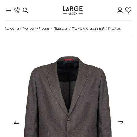
Головна
/
Чоловічий одяг
/
Піджаки
/
Піджак класичний
/
Піджак
‹
›