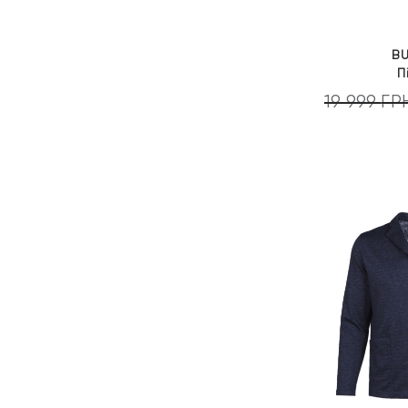
B
П
19 999
ГР