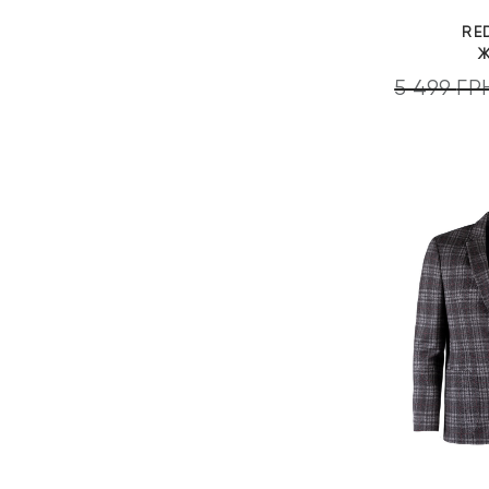
RE
Ж
5 499
ГР