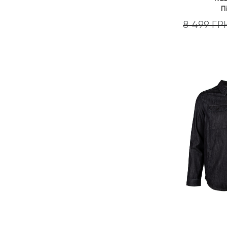
П
8 499
ГР