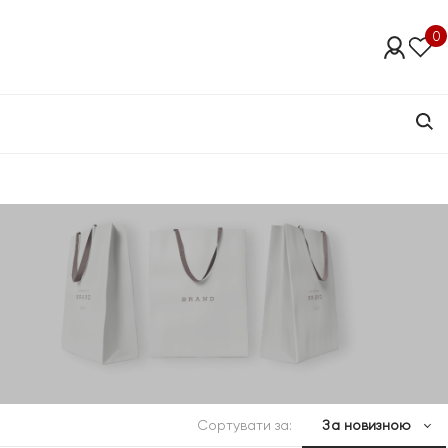
0
Сортувати за:
За новизною