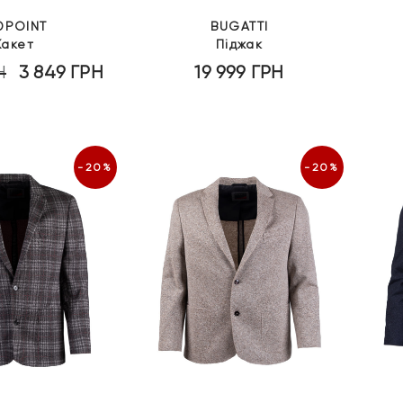
DPOINT
BUGATTI
акет
Піджак
Н
3 849
ГРН
19 999
ГРН
Оригінальна
Поточна
ціна:
ціна:
5
3
499 грн.
849 грн.
-20%
-20%