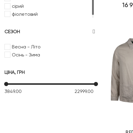
16 
сірий
фіолетовий
СЕЗОН
Весна - Літо
Осінь - Зима
ЦІНА, ГРН
3849.00
22999.00
RE