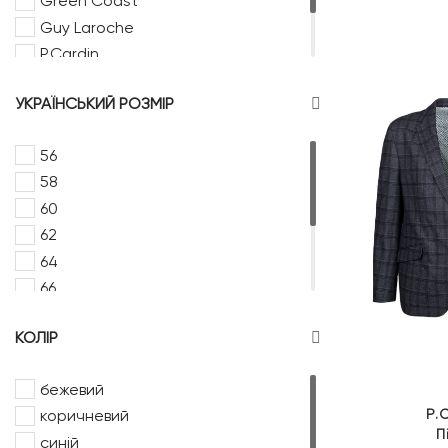
Green Coast
Guy Laroche
P.Cardin
Paul David
УКРАЇНСЬКИЙ РОЗМІР
Redpoint
56
58
60
62
64
66
68
КОЛІР
72
74
бежевий
76
P.
коричневий
П
синій