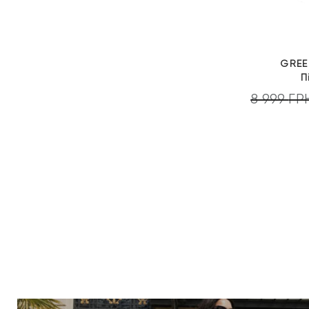
GREE
П
8 999
ГР