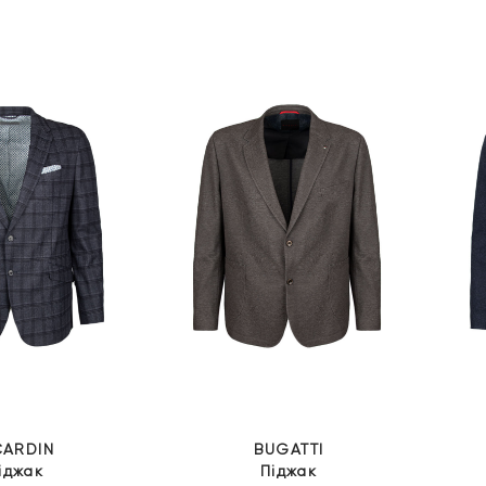
ціна:
ціна:
ціна:
ціна:
19
13
21
15
999 грн.
999 грн.
999 грн.
399 грн.
CARDIN
BUGATTI
іджак
Піджак