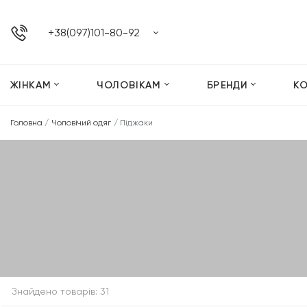
+38(097)101-80-92
ЖІНКАМ
ЧОЛОВІКАМ
БРЕНДИ
К
Головна
/
Чоловічий одяг
/
Піджаки
Знайдено товарів: 31