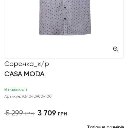
Сорочка_к/р
CASA MODA
В наявності
Артикул: 934048900-100
3 709
5 299
Оригінальна
Поточна
ГРН
ГРН
ціна:
ціна:
5
3
Таблиця розмірів