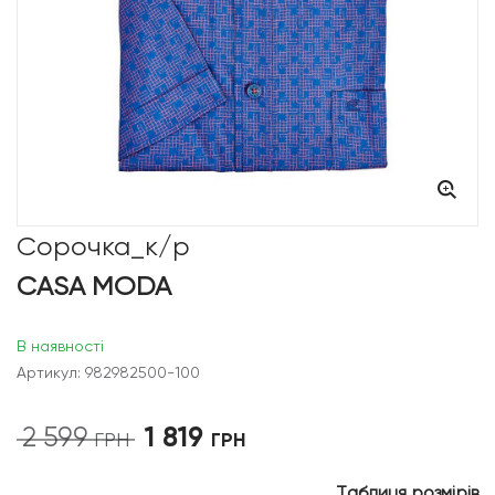
Сорочка_к/р
CASA MODA
В наявності
Артикул: 982982500-100
1 819
2 599
Оригінальна
Поточна
ГРН
ГРН
ціна:
ціна:
2
1
Таблиця розмірів