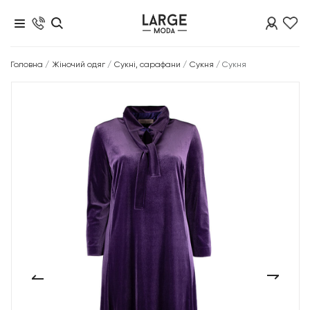
Головна
/
Жіночий одяг
/
Сукні, сарафани
/
Сукня
/
Сукня
‹
›