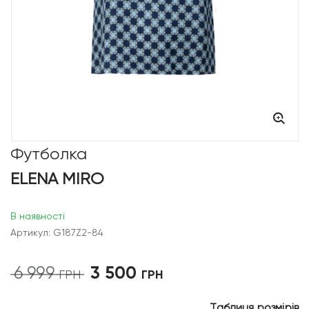
Футболка
ELENA MIRO
В наявності
Артикул: G187Z2-84
3 500
6 999
Оригінальна
Поточна
ГРН
ГРН
ціна:
ціна:
6
3
Таблиця розмірів