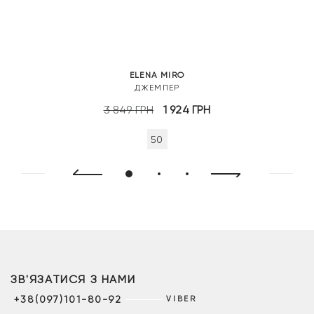
ELENA MIRO
ДЖЕМПЕР
Оригінальна
Поточна
3 849
ГРН
1 924
ГРН
ціна:
ціна:
50
3
1
849 грн.
924 грн.
ЗВ'ЯЗАТИСЯ З НАМИ
+38(097)101-80-92
VIBER