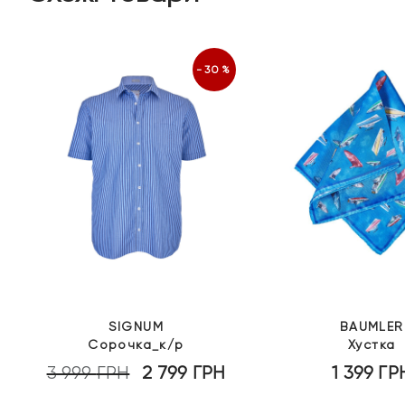
-30%
SIGNUM
BAUMLER
Сорочка_к/р
Хустка
3 999
ГРН
2 799
ГРН
1 399
ГР
оточна
Оригінальна
Поточна
іна:
ціна:
ціна: