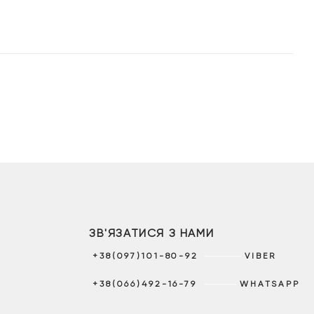
ціна:
ціна:
18
13
999 грн.
299 грн.
ЗВ'ЯЗАТИСЯ З НАМИ
+38(097)101-80-92
VIBER
+38(066)492-16-79
WHATSAPP