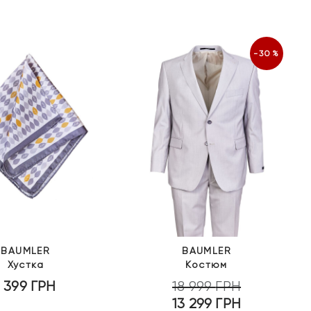
-30%
BAUMLER
BAUMLER
Хустка
Костюм
1 399
ГРН
18 999
ГРН
13 299
ГРН
Оригінальна
Поточна