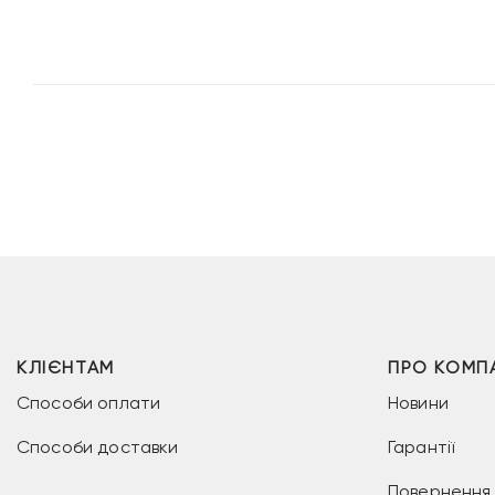
3
2
19 грн.
999 грн.
799 грн.
КЛІЄНТАМ
ПРО КОМП
Способи оплати
Новини
Способи доставки
Гарантії
Повернення 