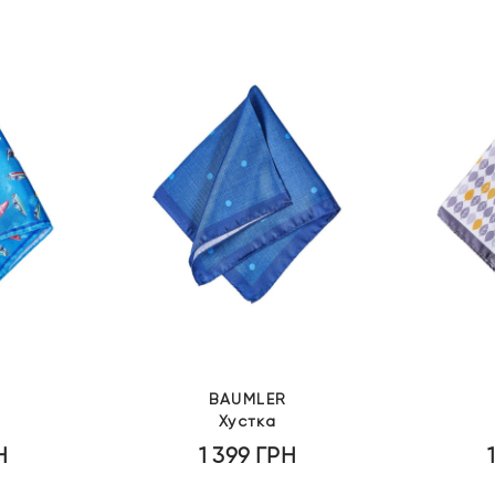
BAUMLER
Хустка
Н
1 399
ГРН