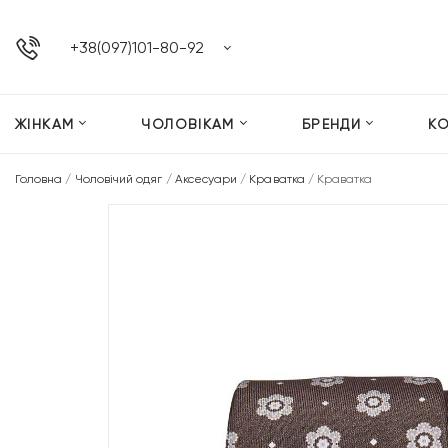
+38(097)101-80-92
ЖІНКАМ
ЧОЛОВІКАМ
БРЕНДИ
К
Головна
/
Чоловічий одяг
/
Аксесуари
/
Краватка
/
Краватка