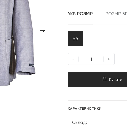
14
УКР. РОЗМІР
РОЗМІР Б
999 г
›
66
-
+
Купити
ХАРАКТЕРИСТИКИ
Склад: