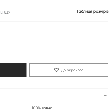
10
Таблиця розмірів
РЕНДУ
рн.
499 грн.
До обраного
100% вовна