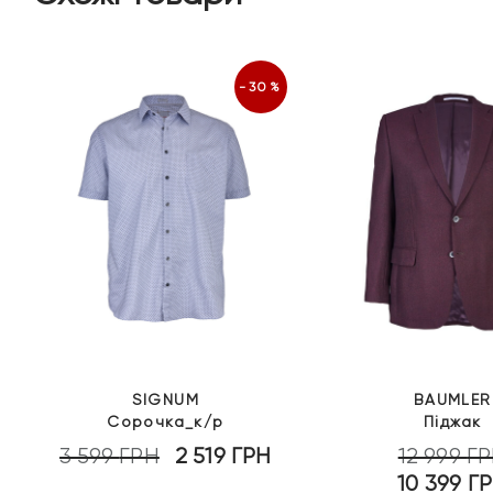
-30%
SIGNUM
BAUMLER
Сорочка_к/р
Піджак
3 599
ГРН
2 519
ГРН
12 999
Г
Оригінальна
Поточна
10 399
Г
ціна:
ціна:
Оригінальн