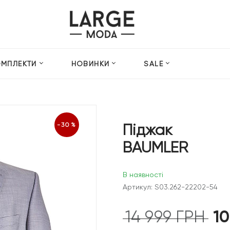
ОМПЛЕКТИ
НОВИНКИ
SALE
Піджак
-30%
BAUMLER
В наявності
Артикул: S03.262-22202-54
1
14 999
ГРН
Ориг
ціна: