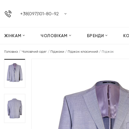
+38(097)101-80-92
ЖІНКАМ
ЧОЛОВІКАМ
БРЕНДИ
К
Головна
/
Чоловічий одяг
/
Піджаки
/
Піджак класичний
/
Піджак