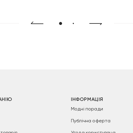
ціна:
10
399 грн.
АНІЮ
ІНФОРМАЦІЯ
Модні поради
Публічна оферта
товарів
Угода користувача