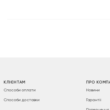
3
2
ціна:
599 грн.
519 грн.
12
999 грн.
КЛІЄНТАМ
ПРО КОМП
Способи оплати
Новини
Способи доставки
Гарантії
Повернення 