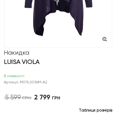
Накидка
LUISA VIOLA
В наявності
Артикул: M011L0036M-A2
2 799
5 599
Оригінальна
Поточна
ГРН
ГРН
ціна:
ціна:
5
2
Таблиця розмірів