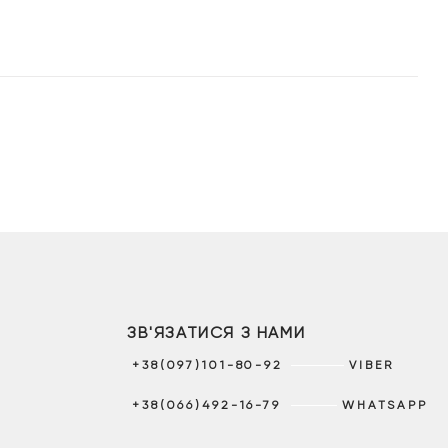
6
3
4
2
399 грн.
199 грн.
999 грн.
499 гр
ЗВ'ЯЗАТИСЯ З НАМИ
+38(097)101-80-92
VIBER
+38(066)492-16-79
WHATSAPP