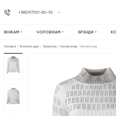
+38(097)101-80-92
ЖІНКАМ
ЧОЛОВІКАМ
БРЕНДИ
К
Головна
/
Жіночий одяг
/
Трикотаж
/
Напівгольф
/
Напівгольф