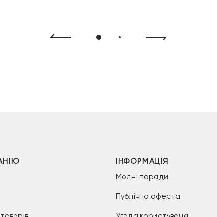
9
5
2
грн.
499 грн.
999 грн.
999 грн.
АНІЮ
ІНФОРМАЦІЯ
Модні поради
Публічна оферта
товарів
Угода користувача