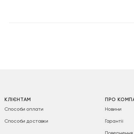
7
3
18
99 грн.
999 грн.
999 грн.
999 
КЛІЄНТАМ
ПРО КОМП
Способи оплати
Новини
Способи доставки
Гарантії
Повернення 