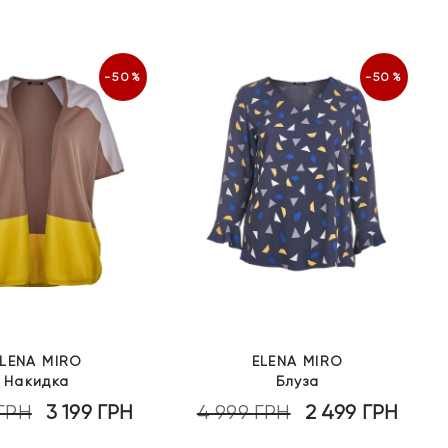
-50%
-50%
LENA MIRO
ELENA MIRO
Накидка
Блуза
ГРН
3 199
ГРН
4 999
ГРН
2 499
ГРН
Оригінальна
Поточна
Оригінальна
Пото
ціна:
ціна:
ціна:
ціна: