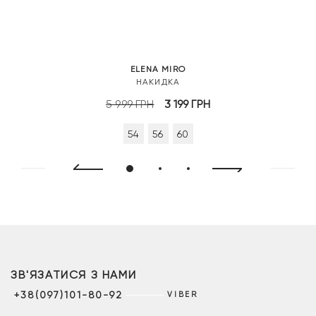
ELENA MIRO
НАКИДКА
Оригінальна
Поточна
5 999
ГРН
3 199
ГРН
ціна:
ціна:
54
56
60
5
3
999 грн.
199 грн.
ЗВ'ЯЗАТИСЯ З НАМИ
+38(097)101-80-92
VIBER