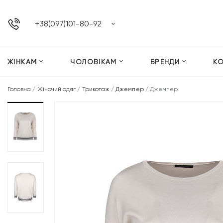
+38(097)101-80-92
ЖІНКАМ
ЧОЛОВІКАМ
БРЕНДИ
К
Головна
/
Жіночий одяг
/
Трикотаж
/
Джемпер
/
Джемпер