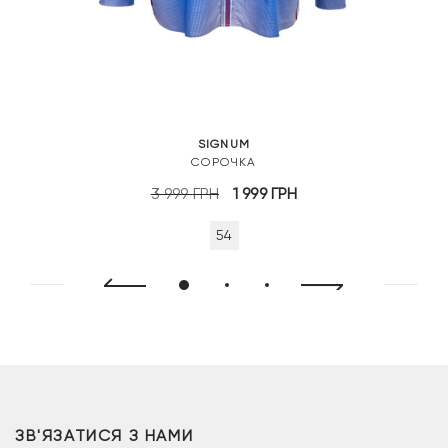
SIGNUM
СОРОЧКА
Оригінальна
Поточна
3 999
ГРН
1 999
ГРН
ціна:
ціна:
54
3
1
999 грн.
999 грн.
ЗВ'ЯЗАТИСЯ З НАМИ