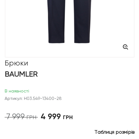
Брюки
BAUMLER
В наявності
Артикул: Н03.549-13400-28
4 999
7 999
Оригінальна
Поточна
ГРН
ГРН
ціна:
ціна:
7
4
Таблиця розмірів