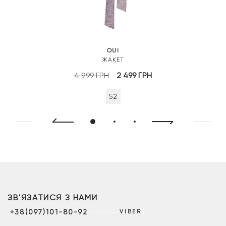
OUI
ЖАКЕТ
Оригінальна
Поточна
4 999
ГРН
2 499
ГРН
ціна:
ціна:
52
4
2
999 грн.
499 грн.
ЗВ'ЯЗАТИСЯ З НАМИ
+38(097)101-80-92
VIBER