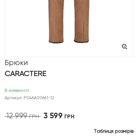
Брюки
CARACTERE
В наявності
Артикул: P046A00661-12
3 599
12 999
Оригінальна
Поточна
ГРН
ГРН
ціна:
ціна:
12
3
Таблиця розмірів