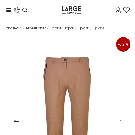
Головна
/
Жіночий одяг
/
Брюки, шорти
/
Брюки
/
Брюки
-72%
‹
›