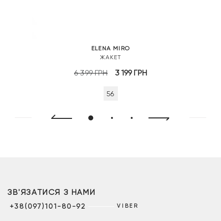
ELENA MIRO
ЖАКЕТ
Оригінальна
Поточна
6 399
ГРН
3 199
ГРН
ціна:
ціна:
56
6
3
399 грн.
199 грн.
ЗВ'ЯЗАТИСЯ З НАМИ
+38(097)101-80-92
VIBER